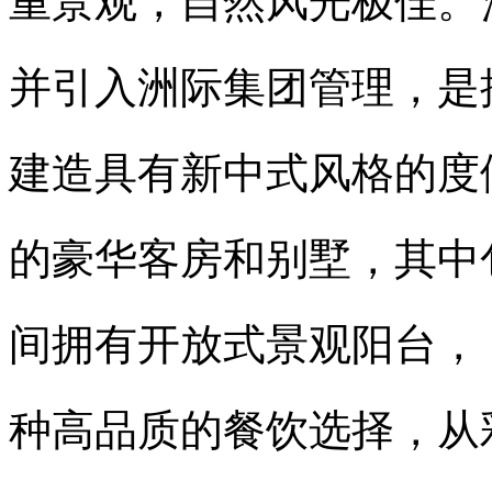
重景观，自然风光极佳。
并引入洲际集团管理，是
建造具有新中式风格的度
的豪华客房和别墅，其中
间拥有开放式景观阳台，
种高品质的餐饮选择，从