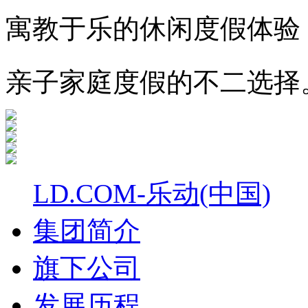
寓教于乐的休闲度假体验
亲子家庭度假的不二选择
LD.COM-乐动(中国)
集团简介
旗下公司
发展历程