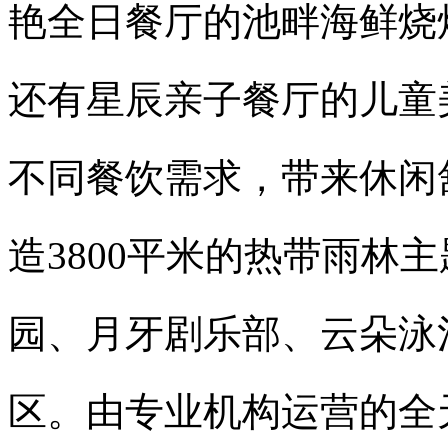
艳全日餐厅的池畔海鲜烧
还有星辰亲子餐厅的儿童
不同餐饮需求，带来休闲
造3800平米的热带雨林
园、月牙剧乐部、云朵泳
区。由专业机构运营的全