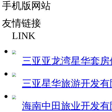
手机版网站
友情链接
LINK
三亚亚龙湾星华套房
三亚星华旅游开发有
海南中田旅业开发有